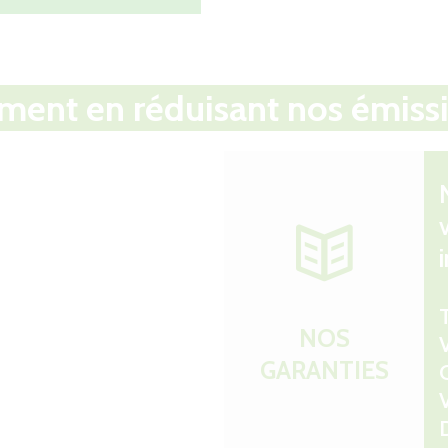
ement en réduisant nos émis
NOS
V
GARANTIES
O