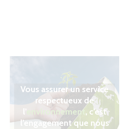
Vous assurer un service
respectueux de
l’
environnement
, c’est
l’engagement que nous