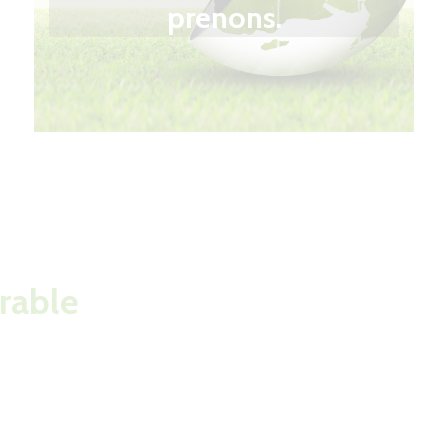
prenons.
rable
pour votre jardin et vos
EEN Services
&
DO IT GREEN